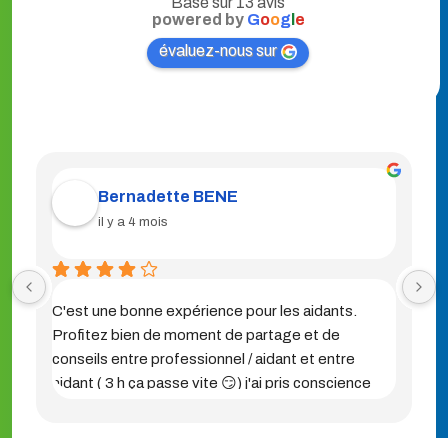
Basé sur 13 avis
powered by
G
o
o
g
l
e
évaluez-nous sur
Bernadette BENE
il y a 4 mois
C'est une bonne expérience pour les aidants. 
Profitez bien de moment de partage et de 
conseils entre professionnel / aidant et entre 
aidant ( 3 h ça passe vite 😏) j'ai pris conscience 
que je n'étais pas seule, beaucoup de situations 
similaires au mien. Je recommande vivement à 