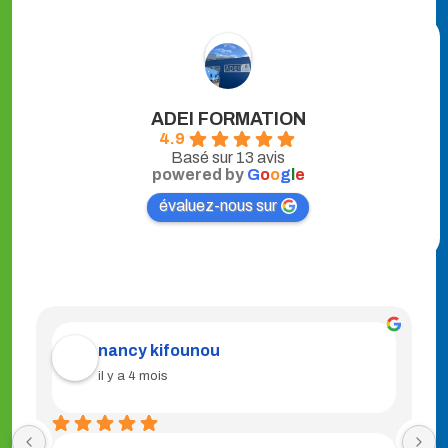
ADEI FORMATION
4.9
Basé sur 13 avis
powered by
G
o
o
g
l
e
évaluez-nous sur
Bernadette BENE
il y a 4 mois