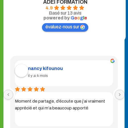
ADEI FORMATION
4.9
Basé sur 13 avis
powered by
G
o
o
g
l
e
évaluez-nous sur
Bernadette BENE
il y a 4 mois
aiment 
C'est une bonne expérience pour les aidants. 
Profitez bien de moment de partage et de 
conseils entre professionnel / aidant et entre 
aidant ( 3 h ça passe vite 😏) j'ai pris conscience 