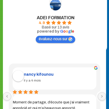
ADEI FORMATION
4.9
Basé sur 13 avis
powered by
G
o
o
g
l
e
évaluez-nous sur
nancy kifounou
il y a 4 mois
Moment de partage, d’écoute que j’ai vraiment 
apprécié et qui m’a beaucoup apporté