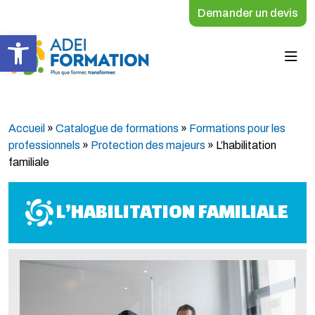
Demander un devis
Ouvrir la barre d’outils
Accueil
»
Catalogue de formations
»
Formations pour les
professionnels
»
Protection des majeurs
»
L’habilitation
familiale
L’HABILITATION FAMILIALE