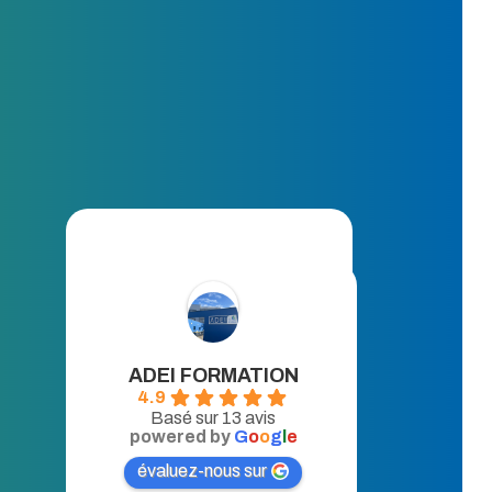
ADEI FORMATION
4.9
Basé sur 13 avis
powered by
G
o
o
g
l
e
évaluez-nous sur