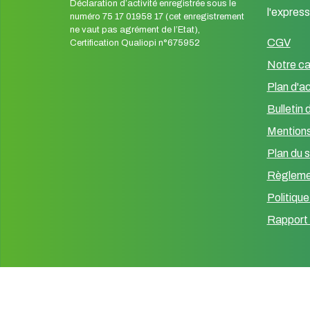
Déclaration d’activité enregistrée sous le
l'express
numéro 75 17 01958 17 (cet enregistrement
ne vaut pas agrément de l’Etat),
CGV
Certification Qualiopi n°675952
Notre ca
Plan d'a
Bulletin 
Mentions
Plan du s
Règlemen
Politique
Rapport 