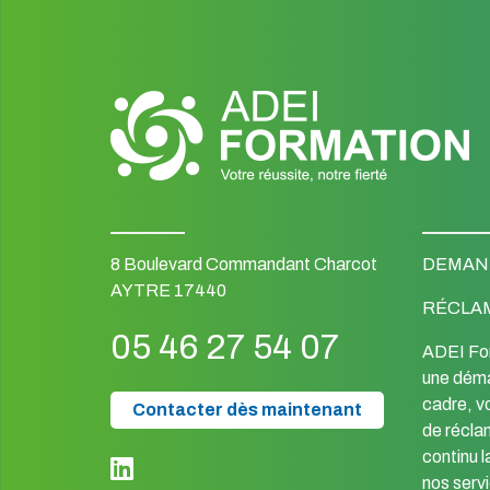
8 Boulevard Commandant Charcot
DEMAND
AYTRE 17440
RÉCLA
05 46 27 54 07
ADEI Fo
une déma
cadre, v
Contacter dès maintenant
de réclam
continu l
nos serv