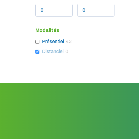
Modalités
Présentiel
43
Distanciel
0