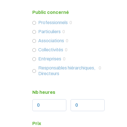
Protection des majeurs
0
Public concerné
Protection de l'enfance
0
Professionnels
0
Evolution du secteur
0
Particuliers
0
Vie professionnelle
0
Associations
0
Communication
0
Collectivités
0
Vie quotidienne
0
Entreprises
0
Responsables hiérarchiques,
0
Directeurs
Nb heures
Prix