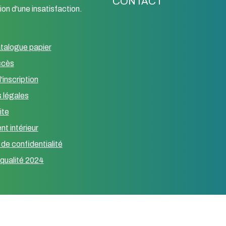
CONTACT
ion d'une insatisfaction.
talogue papier
ccès
nancy kif
il y a 4 mois
d'inscription
 légales
ite
Moment de partage
t intérieur
d’écoute que j’ai vr
 de confidentialité
apprécié et qui m’a
beaucoup apporté
qualité 2024