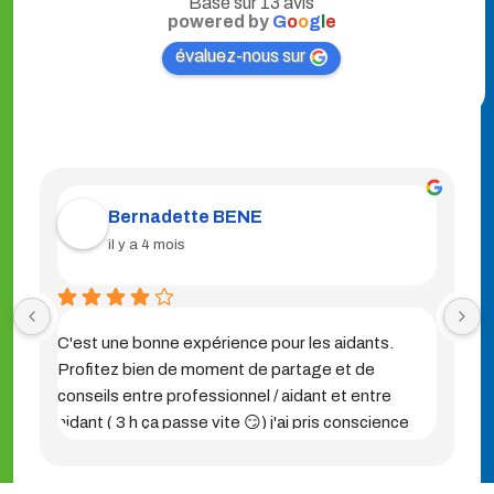
Basé sur 13 avis
powered by
G
o
o
g
l
e
évaluez-nous sur
Bernadette BENE
il y a 4 mois
C'est une bonne expérience pour les aidants. 
Profitez bien de moment de partage et de 
conseils entre professionnel / aidant et entre 
aidant ( 3 h ça passe vite 😏) j'ai pris conscience 
que je n'étais pas seule, beaucoup de situations 
similaires au mien. Je recommande vivement à 