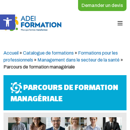
Demander un devis
Ouvrir la barre d’outils
Accueil
»
Catalogue de formations
»
Formations pour les
professionnels
»
Management dans le secteur de la santé
»
Parcours de formation managériale
PARCOURS DE FORMATION
MANAGÉRIALE