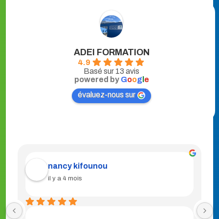
ADEI FORMATION
4.9
Basé sur 13 avis
powered by
G
o
o
g
l
e
évaluez-nous sur
Bernadette BENE
il y a 4 mois