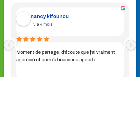
Bernadette BENE
il y a 4 mois
C'est une bonne expérience pour les aidants. 
Profitez bien de moment de partage et de 
conseils entre professionnel / aidant et entre 
aidant ( 3 h ça passe vite 😏) j'ai pris conscience 
que je n'étais pas seule, beaucoup de situations 
similaires au mien. Je recommande vivement à 
tous/tes les aidants/tes en demande d'aide.
© Pluscom