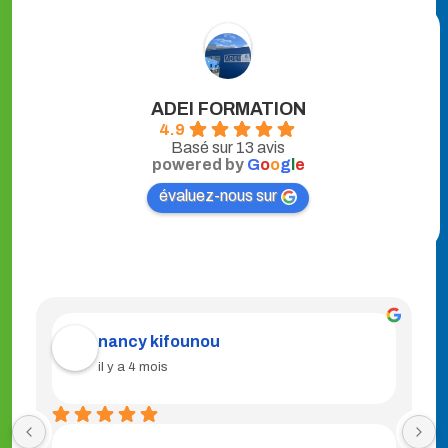
ADEI FORMATION
4.9
Basé sur 13 avis
powered by
G
o
o
g
l
e
évaluez-nous sur
nancy kifounou
il y a 4 mois