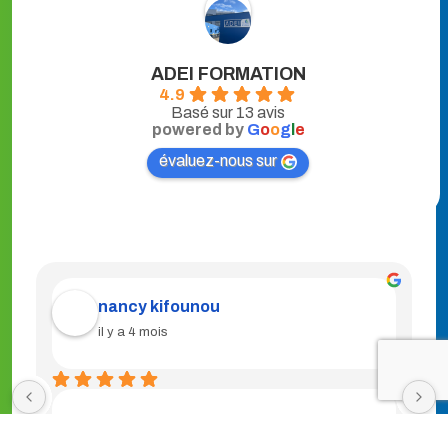
ADEI FORMATION
4.9
Basé sur 13 avis
powered by
G
o
o
g
l
e
évaluez-nous sur
Bernadette BENE
il y a 4 mois
C'est une bonne expérience pour les aidants. 
Profitez bien de moment de partage et de 